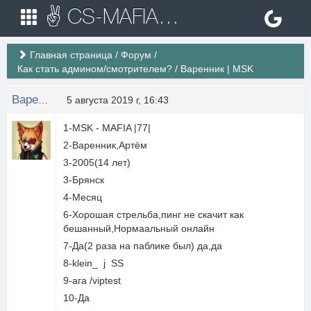
✌ CS-MAFIA.RU ✌ Игровые сервера Counter Strike 1.6
Главная страница
/
Форум
/
Как стать админом/смотрителем?
/
Варенник | MSK
Варенник
5 августа 2019 г, 16:43
1-MSK - MAFIA |77|
2-Варенник,Артём
3-2005(14 лет)
3-Брянск
4-Месяц
6-Хорошая стрельба,пинг не скачит как
бешанный,Нормаальный онлайн
7-Да(2 раза на паблике был) да,да
8-klein_ j SS
9-ага /viptest
10-Да