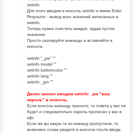
setinfo.
Для этого вводим в консоль setinfo и жмем Enter.
Результат - вывод всех значений записанных в
setinfo.
Теперь нужно очистить каждое, задав пустое
значение.
Просто скопируйте команды и вставляйте в
консоль.
setinfo "_pw" ""
setinfo model ""
setinfo bottomcolor ""
setinfo lang ""
setinfo _gm ""
Далее заново вводим setinfo _pw "ваш
пароль" в консоль.
Если консоль команду приняло, то ответа у вас не
будет и следовательно пароль прописан у вас в
кфг.
Если же вы какую-то из команд пропустили, то
возможно снова увидите в консоли после ввода