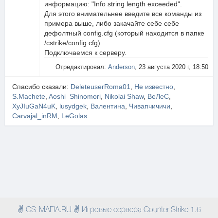
информацию: "Info string length exceeded".
Для этого внимательнее введите все команды из
примера выше, либо закачайте себе себе
дефолтный config.cfg (который находится в папке
/cstrike/config.cfg)
Подключаемся к серверу.
Отредактировал:
Anderson
, 23 августа 2020 г, 18:50
Спасибо сказали:
DeleteuserRoma01
,
Не известно
,
S.Machete
,
Aoshi_Shinomori
,
Nikolai Shaw
,
ВеЛеС
,
XyJIuGaN4uK
,
lusydgek
,
Валентина
,
Чивапчичичи
,
Carvajal_inRM
,
LeGolas
✌ CS-MAFIA.RU ✌ Игровые сервера Counter Strike 1.6