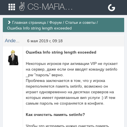
✌ CS-MAFIA.RU ✌ Игровые сервера Counter Strike 1.6
Главная страница
/
Форум
/
Статьи и советы
/
Ошибка Info string length exceeded
Anderson
6 мая 2019 г, 09:18
Ошибка Info string length exceeded
Некоторых игроков при активации VIP не пускает
на сервер, даже если они вводят команду setinfo
_pw "пароль" верно.
Проблема заключается в том, что у игрока
переполняется память setinfo, возможно он
играет одновременно на десятках серверов на
которых имеет привязанные вип услуги :) И тем
самым пароль не сохраняется в конфиге.
Как очистить память setinfo?
Чтобы это исправить нужно очистить память