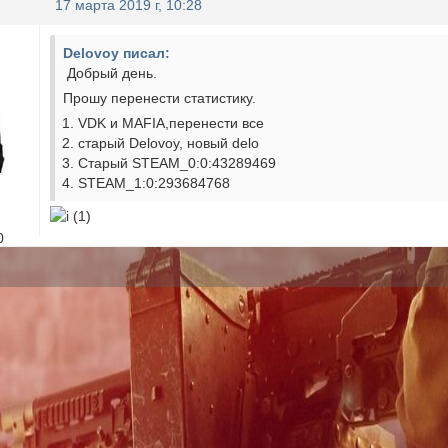
17 марта 2019 г, 10:28
Delovoy писал:
Добрый день.
Прошу перенести статистику.
VDK и MAFIA,перенести все
старый Delovoy, новый delo
Старый STEAM_0:0:43289469
STEAM_1:0:293684768
0