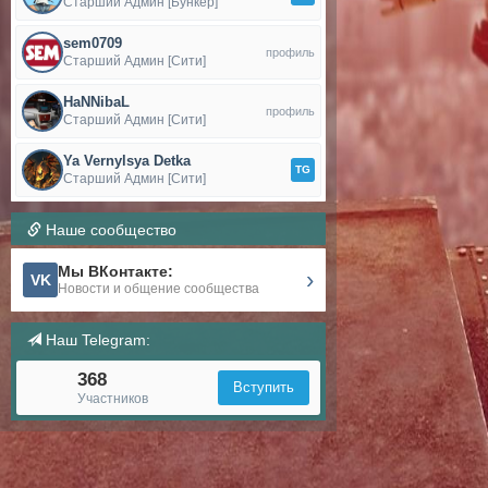
Старший Админ [Бункер]
sem0709
профиль
Старший Админ [Сити]
HaNNibaL
профиль
Старший Админ [Сити]
Ya Vernylsya Detka
TG
Старший Админ [Сити]
Наше сообщество
Мы ВКонтакте:
›
VK
Новости и общение сообщества
Наш Telegram:
368
Вступить
Участников