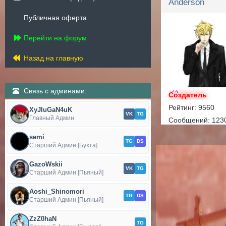
Anderson
Публичная оферта
Перейти на форум
Назад на главную
Связь с админами:
Создатель
Рейтинг: 9560
XyJIuGaN4uK
VK
TG
Главный Админ
Сообщений: 123
Спасибок: 1666
semi
TG
DS
Старший Админ [Бухта]
GazoWskii
VK
TG
Старший Админ [Пьяный]
Aoshi_Shinomori
TG
DS
Старший Админ [Пьяный]
ZzZ0haN
TG