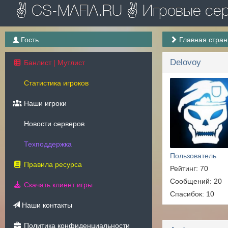
✌ CS-MAFIA.RU ✌ Игровые серв
Гость
Главная стра
Delovoy
Банлист | Мутлист
Статистика игроков
Наши игроки
Новости серверов
Техподдержка
Пользователь
Правила ресурса
Рейтинг: 70
Сообщений: 20
Скачать клиент игры
Спасибок: 10
Наши контакты
Политика конфиденциальности