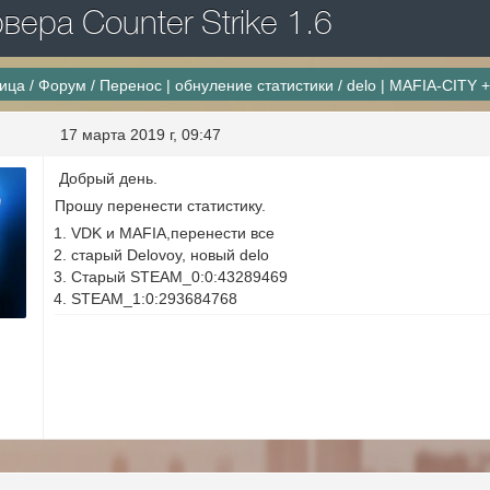
ера Counter Strike 1.6
ница
/
Форум
/
Перенос | обнуление статистики
/
delo | MAFIA-CITY
17 марта 2019 г, 09:47
Добрый день.
Прошу перенести статистику.
VDK и MAFIA,перенести все
старый Delovoy, новый delo
Старый STEAM_0:0:43289469
STEAM_1:0:293684768