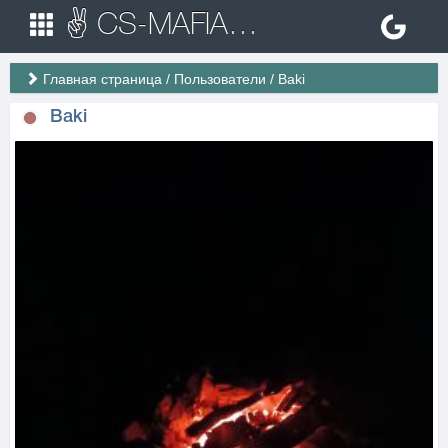
✌ CS-MAFIA.RU ✌ Игровые сервера Counter Strike 1.6
Главная страница
/
Пользователи
/
Baki
Baki