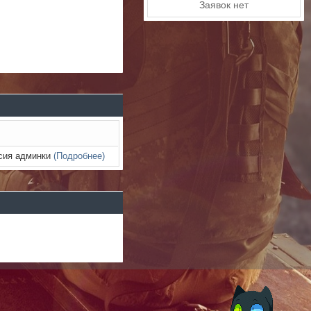
Заявок нет
рсия админки
(Подробнее)