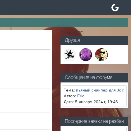
{"status":"2"}
Друзья
Сообщения на форуме
Тема:
пьяный снайпер для JoY
Автор:
Fric
Дата: 5 января 2024 г, 19:46
Последние заявки на разбан