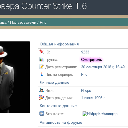
ера Counter Strike 1.6
ница
/
Пользователи
/
Fric
Общая информация
ID:
9233
Группа:
Смотритель
Дата регистрации:
30 сентября 2018 г, 16:49
Ник на сервере:
Fric
Личные данные
Имя:
Игорь
Дата рождения:
1 июня 1996 г
Контактные данные
Вконтакте:
Игорь Калингер
Активность на форуме