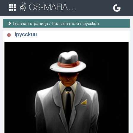
✌ CS-MAFIA.RU ✌ Игровые сервера Counter Strike 1.6
Главная страница
/
Пользователи
/
ipycckuu
ipycckuu