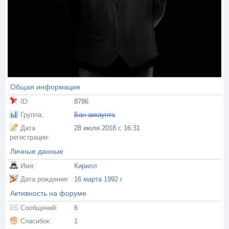
Общая информация
ID:
8786
Группа:
Бан аккаунта
Дата
28 июля 2018 г, 16:31
регистрации:
Личные данные
Имя:
Кирилл
Дата рождения:
16 марта 1992 г
Активность на форуме
Сообщений:
6
Спасибок:
1