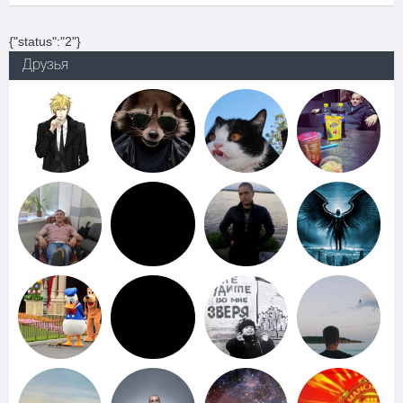
{"status":"2"}
Друзья