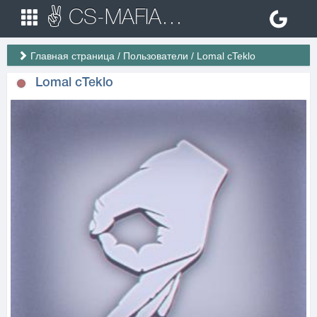
✌ CS-MAFIA.RU ✌ Игровые сервера Counter Strike 1.6
Главная страница
/
Пользователи
/
Lomal cTeklo
Lomal cTeklo