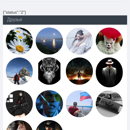
{"status":"2"}
Друзья