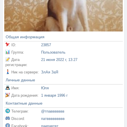
Общая информация
ID:
23857
Группа:
Пользователь
Дата
21 июня 2022 г, 13:27
регистрации:
Ник на сервере:
ЗлАя ЗаЯ
Личные данные
Имя:
Юля
Дата рождения:
1 января 1996 г
Контактные данные
Телеграм:
@тпаввввввв
Discord:
патввввввввв
Facebook:
паипавтвт