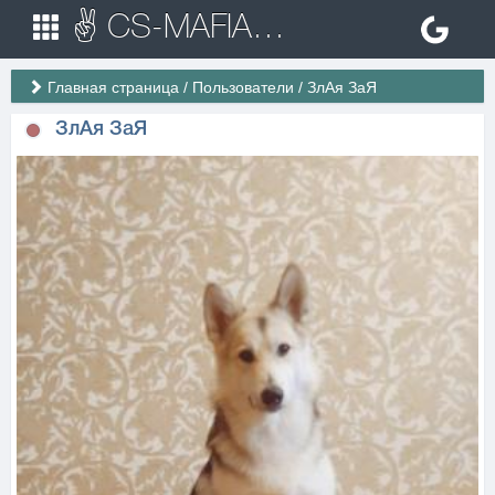
✌ CS-MAFIA.RU ✌ Игровые сервера Counter Strike 1.6
Главная страница
/
Пользователи
/
ЗлАя ЗаЯ
ЗлАя ЗаЯ