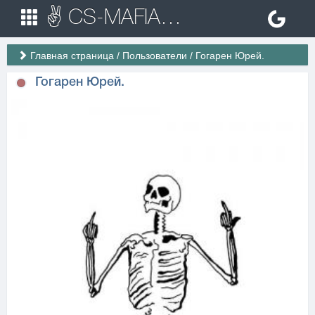
✌ CS-MAFIA.RU ✌ Игровые сервера Counter Strike 1.6
Главная страница
/
Пользователи
/
Гогарен Юрей.
Гогарен Юрей.