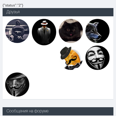
{"status":"2"}
Друзья
Сообщения на форуме