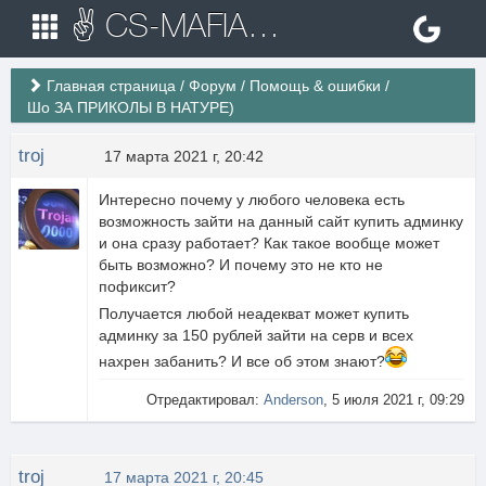
✌ CS-MAFIA.RU ✌ Игровые сервера Counter Strike 1.6
Главная страница
/
Форум
/
Помощь & ошибки
/
Шо ЗА ПРИКОЛЫ В НАТУРЕ)
troj
17 марта 2021 г, 20:42
Интересно почему у любого человека есть
возможность зайти на данный сайт купить админку
и она сразу работает? Как такое вообще может
быть возможно? И почему это не кто не
пофиксит?
Получается любой неадекват может купить
админку за 150 рублей зайти на серв и всех
нахрен забанить? И все об этом знают?
Отредактировал:
Anderson
, 5 июля 2021 г, 09:29
troj
17 марта 2021 г, 20:45