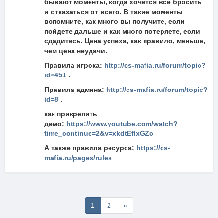
бывают моменты, когда хочется все бросить
и отказаться от всего. В такие моменты
вспомните, как много вы получите, если
пойдете дальше и как много потеряете, если
сдадитесь. Цена успеха, как правило, меньше,
чем цена неудачи.
Правила игрока:
http://cs-mafia.ru/forum/topic?
id=451
.
Правила админа:
http://cs-mafia.ru/forum/topic?
id=8
.
как прикрепить
демо:
https://www.youtube.com/watch?
time_continue=2&v=xkdtEfIxGZc
А также правила ресурса:
https://cs-
mafia.ru/pages/rules
Последняя
1
2
»