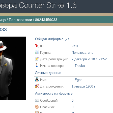
ера Counter Strike 1.6
ница
/
Пользователи
/
89243459033
033
Общая информация
ID:
9711
Группа:
Пользователь
Дата регистрации:
7 декабря 2018 г, 21:52
Ник на сервере:
---Travka
Личные данные
Имя:
---Egor
Дата рождения:
1 января 1900 г
Активность на форуме
Сообщений:
0
Спасибок:
0