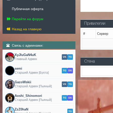
Публичная оферта
Перейти на форум
Привилегии
Назад на главную
#
Сервер
Связь с админами:
XyJIuGaN4uK
VK
TG
Главный Админ
Стена
semi
TG
DS
Старший Админ [Бухта]
GazoWskii
VK
TG
Старший Админ [Пьяный]
Aoshi_Shinomori
TG
DS
Старший Админ [Пьяный]
ZzZ0haN
TG