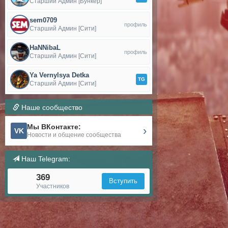
Старший Админ [Бункер]
sem0709
профиль
Старший Админ [Сити]
HaNNibaL
профиль
Старший Админ [Сити]
Ya Vernylsya Detka
TG
Старший Админ [Сити]
Наше сообщество
Мы ВКонтакте:
›
VK
Новости и общение сообщества
Наш Telegram:
369
Вступить
Участников