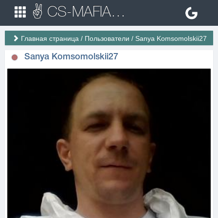
✌ CS-MAFIA.RU ✌ Игровые сервера Counter Strike 1.6
Главная страница
/
Пользователи
/
Sanya Komsomolskii27
Sanya Komsomolskii27