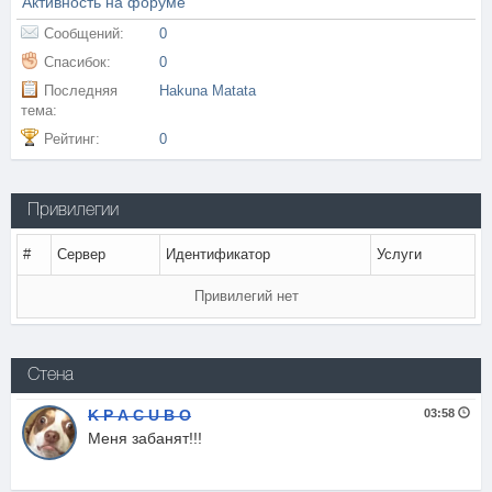
Активность на форуме
Сообщений:
0
Спасибок:
0
Последняя
Hakuna Matata
тема:
Рейтинг:
0
Привилегии
#
Сервер
Идентификатор
Услуги
Привилегий нет
Стена
K P А C U B O
03:58
Меня забанят!!!