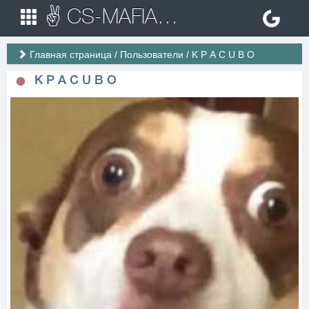
✌ CS-MAFIA.RU ✌ Игровые сервера Counter Strike 1.6
Главная страница
/
Пользователи
/
K P А C U B O
K P А C U B O