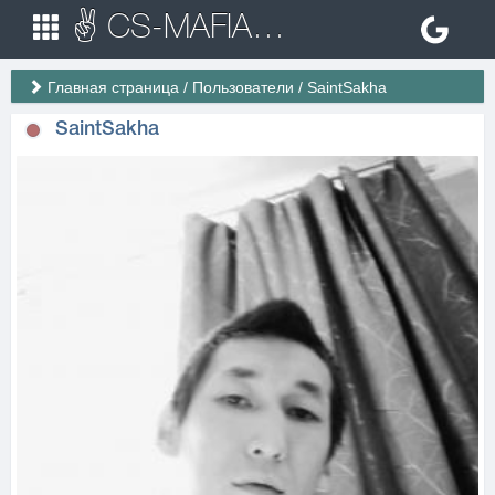
✌ CS-MAFIA.RU ✌ Игровые сервера Counter Strike 1.6
Главная страница
/
Пользователи
/
SaintSakha
SaintSakha