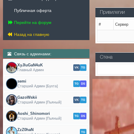
Публичная оферта
Привилегии
Перейти на форум
#
Сервер
Назад на главную
Связь с админами:
Стена
XyJIuGaN4uK
VK
TG
Главный Админ
semi
TG
DS
Старший Админ [Бухта]
GazoWskii
VK
TG
Старший Админ [Пьяный]
Aoshi_Shinomori
TG
DS
Старший Админ [Пьяный]
ZzZ0haN
TG