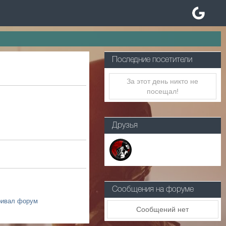
Последние посетители
За этот день никто не
посещал!
Друзья
Сообщения на форуме
ривал форум
Сообщений нет