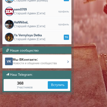
Старший Админ [Бункер]
sem0709
профиль
Старший Админ [Сити]
HaNNibaL
профиль
Старший Админ [Сити]
Ya Vernylsya Detka
TG
Старший Админ [Сити]
Наше сообщество
Мы ВКонтакте:
›
VK
Новости и общение сообщества
Наш Telegram:
368
Вступить
Участников