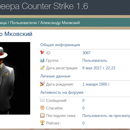
ера Counter Strike 1.6
ница
/
Пользователи
/
Александр Мковский
р Мковский
Общая информация
ID:
3087
Группа:
Пользователь
Дата регистрации:
8 мая 2017 г, 22:23
Личные данные
Дата рождения:
1 января 1900 г
Активность на форуме
Сообщений:
0
Спасибок:
0
Последняя тема:
Пользователь не просмат
Рейтинг:
0