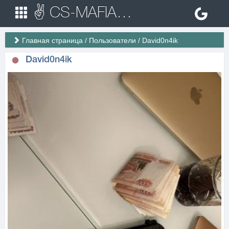
✌ CS-MAFIA.RU ✌ Игровые сервера Counter Strike 1.6
Главная страница
/
Пользователи
/
David0n4ik
David0n4ik