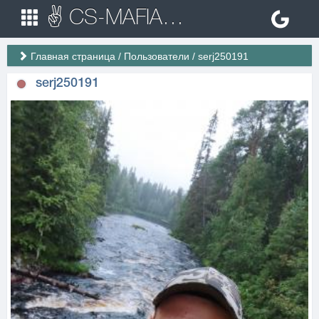
✌ CS-MAFIA.RU ✌ Игровые сервера Counter Strike 1.6
Главная страница
/
Пользователи
/
serj250191
serj250191