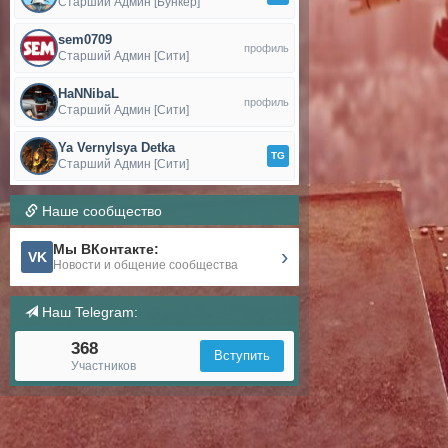
Старший Админ [Бункер]
sem0709
профиль
Старший Админ [Сити]
HaNNibaL
профиль
Старший Админ [Сити]
Ya Vernylsya Detka
TG
Старший Админ [Сити]
Наше сообщество
Мы ВКонтакте:
›
VK
Новости и общение сообщества
Наш Telegram:
368
Вступить
Участников