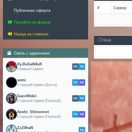
#
Сервер
Публичная оферта
Перейти на форум
Назад на главную
Стена
Связь с админами:
XyJIuGaN4uK
VK
TG
Главный Админ
semi
TG
DS
Старший Админ [Бухта]
GazoWskii
VK
TG
Старший Админ [Пьяный]
Aoshi_Shinomori
TG
DS
Старший Админ [Пьяный]
ZzZ0haN
TG