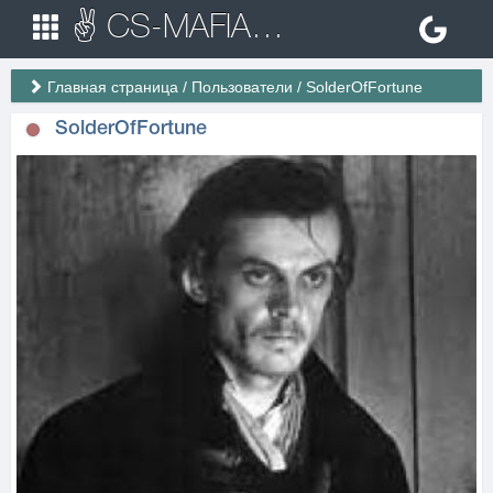
✌ CS-MAFIA.RU ✌ Игровые сервера Counter Strike 1.6
Главная страница
/
Пользователи
/
SolderOfFortune
SolderOfFortune