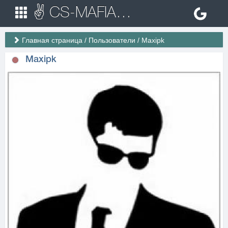
✌ CS-MAFIA.RU ✌ Игровые сервера Counter Strike 1.6
Главная страница
/
Пользователи
/
Maxipk
Maxipk