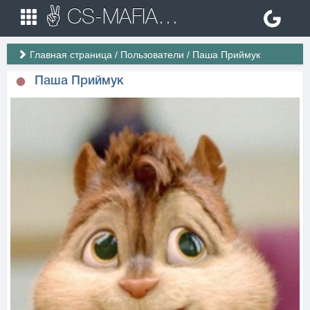
✌ CS-MAFIA.RU ✌ Игровые сервера Counter Strike 1.6
Главная страница
/
Пользователи
/
Паша Приймук
Паша Приймук