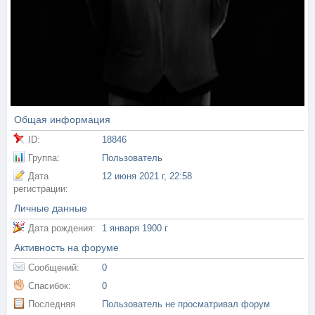
Общая информация
ID:
18846
Группа:
Пользователь
Дата
12 июня 2021 г, 22:58
регистрации:
Личные данные
Дата рождения:
1 января 1900 г
Активность на форуме
Сообщений:
0
Спасибок:
0
Последняя
Пользователь не просматривал форум