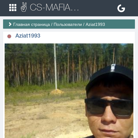
✌ CS-MAFIA.RU ✌ Игровые сервера Counter Strike 1.6
Главная страница
/
Пользователи
/
Aziat1993
Aziat1993