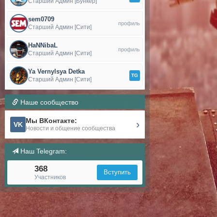
Старший Админ [Бункер]
sem0709
профиль
Старший Админ [Сити]
HaNNibaL
профиль
Старший Админ [Сити]
Ya Vernylsya Detka
TG
Старший Админ [Сити]
Наше сообщество
Мы ВКонтакте:
›
VK
Новости и общение сообщества
Наш Telegram:
368
Вступить
Участников