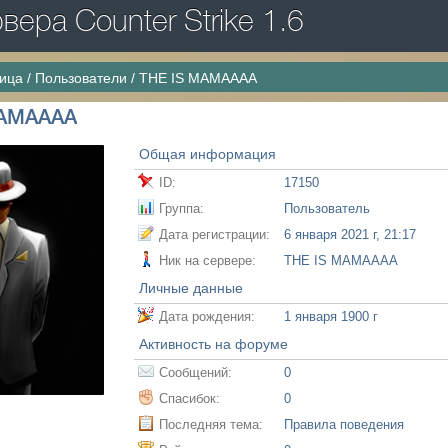
ера Counter Strike 1.6
ница
/
Пользователи
/
THE IS MAMAAAA
MAMAAAA
Общая информация
ID:
17150
Группа:
Пользователь
Дата регистрации:
6 января 2021 г, 21:17
Ник на сервере:
THE IS MAMAAAA
Личные данные
Дата рождения:
1 января 1900 г
Активность на форуме
Сообщений:
0
Спасибок:
0
Последняя тема:
Правила поведения