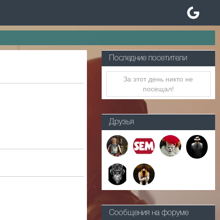
Последние посетители
За этот день никто не
посещал!
Друзья
Сообщения на форуме