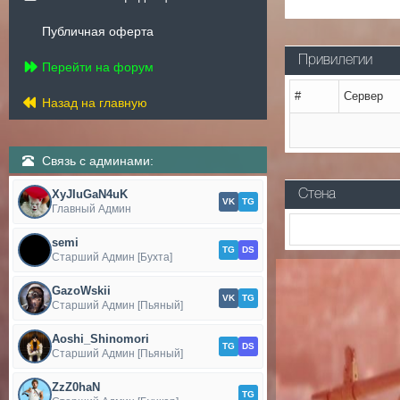
Публичная оферта
Привилегии
Перейти на форум
#
Сервер
Назад на главную
Связь с админами:
XyJIuGaN4uK
Стена
VK
TG
Главный Админ
semi
TG
DS
Старший Админ [Бухта]
GazoWskii
VK
TG
Старший Админ [Пьяный]
Aoshi_Shinomori
TG
DS
Старший Админ [Пьяный]
ZzZ0haN
TG