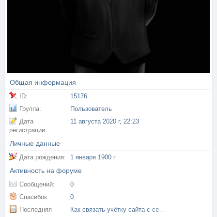
Общая информация
ID:
15176
Группа:
Пользователь
Дата
11 августа 2020 г, 22:23
регистрации:
Личные данные
Дата рождения:
1 января 1900 г
Активность на форуме
Сообщений:
0
Спасибок:
0
Последняя
Как связать учётку сайта с сервером и получать бонусы