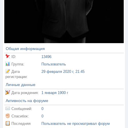
Общая информация
ID:
13496
Группа:
Пользователь
Дата
29 февраля 2020 г, 21:45
регистрации:
Личные данные
Дата рождения:
1 января 1900 г
Активность на форуме
Сообщений:
0
Спасибок:
0
Последняя
Пользователь не просматривал форум