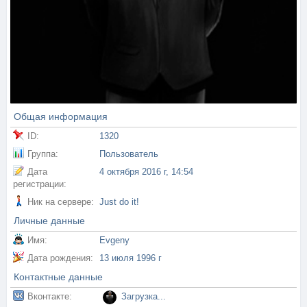
Общая информация
ID:
1320
Группа:
Пользователь
Дата
4 октября 2016 г, 14:54
регистрации:
Ник на сервере:
Just dо it!
Личные данные
Имя:
Evgeny
Дата рождения:
13 июля 1996 г
Контактные данные
Вконтакте:
Загрузка...