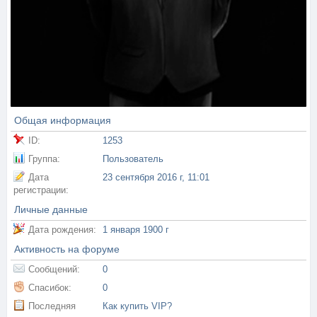
Общая информация
ID:
1253
Группа:
Пользователь
Дата
23 сентября 2016 г, 11:01
регистрации:
Личные данные
Дата рождения:
1 января 1900 г
Активность на форуме
Сообщений:
0
Спасибок:
0
Последняя
Как купить VIP?