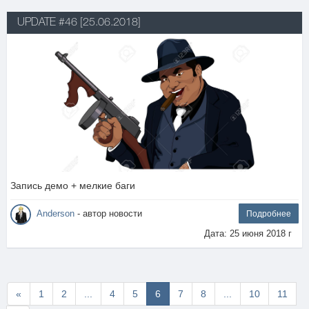
UPDATE #46 [25.06.2018]
Запись демо + мелкие баги
Anderson
- автор новости
Подробнее
Дата: 25 июня 2018 г
Первая
«
1
2
...
4
5
6
7
8
...
10
11