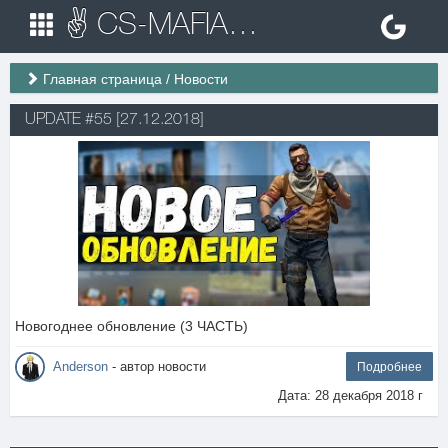
✌ CS-MAFIA.RU ✌ Игровые сервера Counter Strike 1.6
Главная страница
/
Новости
UPDATE #55 [27.12.2018]
Новогоднее обновление (3 ЧАСТЬ)
Anderson
- автор новости
Подробнее
Дата: 28 декабря 2018 г