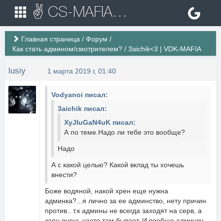
✌ CS-MAFIA.RU ✌ Игровые сервера Counter Strike 1.6
Главная страница
/
Форум
/
Как стать админом/смотрителем?
/
3aichik<3 | VDK-MAFIA
lusiy
1 марта 2019 г, 01:40
Vodyanoi писал:
3aichik писал:
XyJIuGaN4uK писал:
А по теме.Надо ли тебе это вообще?
Надо
А с какой целью? Какой вклад ты хочешь
внести?
Боже водяной, накой хрен еще нужна
админка?...я лично за ее админство, нету причин
против.. т.к админы не всегда заходят на серв, а
заяц очень часто там бывает. И вообще админку