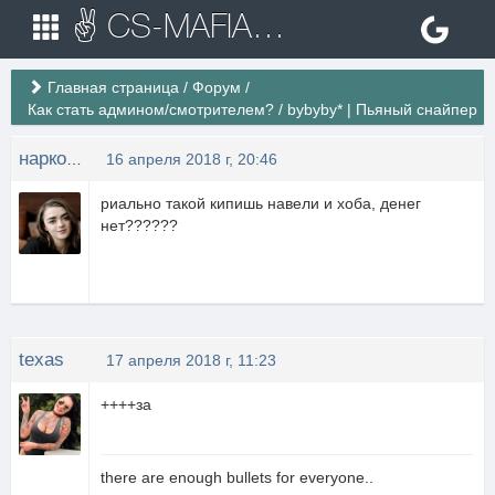
✌ CS-MAFIA.RU ✌ Игровые сервера Counter Strike 1.6
Главная страница
/
Форум
/
Как стать админом/смотрителем?
/
bybyby* | Пьяный снайпер
наркоман
16 апреля 2018 г, 20:46
риально такой кипишь навели и хоба, денег
нет??????
texas
17 апреля 2018 г, 11:23
++++за
there are enough bullets for everyone..