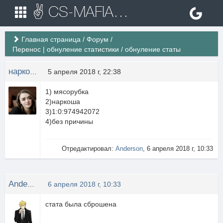
✌ CS-MAFIA.RU ✌ Игровые сервера Counter Strike 1.6
Главная страница
/
Форум
/
Перенос | обнуление статистики
/
обнуление статы
наркоман
5 апреля 2018 г, 22:38
1) мясорубка
2)наркоша
3)1:0:974942072
4)без причины
Отредактировал:
Anderson
, 6 апреля 2018 г, 10:33
Anderson
6 апреля 2018 г, 10:33
стата была сброшена