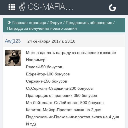
✌ CS-MAFIA.RU ✌ Игровые сервера Counter Strike 1.6
Главная страница
/
Форум
/
Предложить обновление
/
Награда за получение нового звания
Aw[123
24 сентября 2017 г, 23:18
Можна сделать награду за повышение в звание
Например:
Рядовй-50 бонусов
Ефрейтор-100 бонусов
Сержант-150 бонусов
Ст.Сержант-Старшина-200 бонусов
Прапорщик-ст.прапощик-350 бонусов
Мл.Лейтенант-Ст.Лейтенант-500 бонусов
Капитан-Майор-Простая випка на 2 дня
Подполковник-Полковник-простая випка на 4 дня
И т.д)