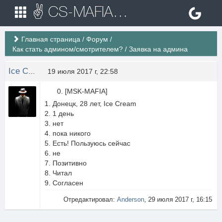
✌ CS-MAFIA.RU ✌ Игровые сервера Counter Strike 1.6
Главная страница
/
Форум
/
Как стать админом/смотрителем?
/
Заявка на админа
Ice Cream
19 июля 2017 г, 22:58
0. [MSK-MAFIA]
Донецк, 28 лет, Ice Cream
1 день
нет
пока никого
Есть! Пользуюсь сейчас
не
Позитивно
Читал
Согласен
Отредактировал:
Anderson
, 29 июля 2017 г, 16:15