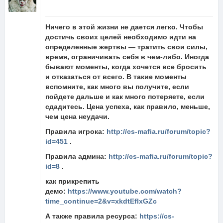
Ничего в этой жизни не дается легко. Чтобы
достичь своих целей необходимо идти на
определенные жертвы — тратить свои силы,
время, ограничивать себя в чем-либо. Иногда
бывают моменты, когда хочется все бросить
и отказаться от всего. В такие моменты
вспомните, как много вы получите, если
пойдете дальше и как много потеряете, если
сдадитесь. Цена успеха, как правило, меньше,
чем цена неудачи.
Правила игрока:
http://cs-mafia.ru/forum/topic?
id=451
.
Правила админа:
http://cs-mafia.ru/forum/topic?
id=8
.
как прикрепить
демо:
https://www.youtube.com/watch?
time_continue=2&v=xkdtEfIxGZc
А также правила ресурса:
https://cs-