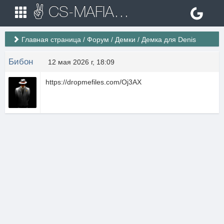
✌ CS-MAFIA.RU ✌ Игровые сервера Counter Strike 1.6
Главная страница
/
Форум
/
Демки
/
Демка для Denis
Бибон
12 мая 2026 г, 18:09
https://dropmefiles.com/Oj3AX