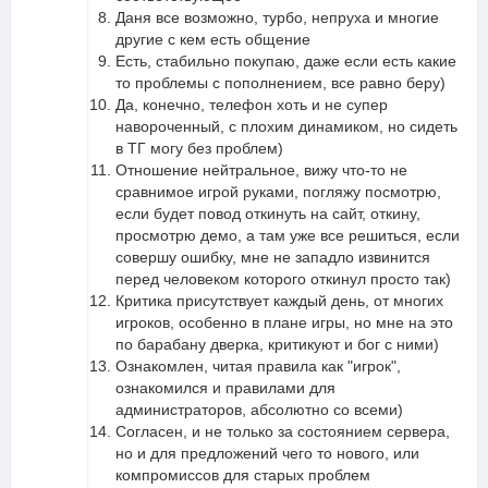
Даня все возможно, турбо, непруха и многие
другие с кем есть общение
Есть, стабильно покупаю, даже если есть какие
то проблемы с пополнением, все равно беру)
Да, конечно, телефон хоть и не супер
навороченный, с плохим динамиком, но сидеть
в ТГ могу без проблем)
Отношение нейтральное, вижу что-то не
сравнимое игрой руками, погляжу посмотрю,
если будет повод откинуть на сайт, откину,
просмотрю демо, а там уже все решиться, если
совершу ошибку, мне не западло извинится
перед человеком которого откинул просто так)
Критика присутствует каждый день, от многих
игроков, особенно в плане игры, но мне на это
по барабану дверка, критикуют и бог с ними)
Ознакомлен, читая правила как "игрок",
ознакомился и правилами для
администраторов, абсолютно со всеми)
Согласен, и не только за состоянием сервера,
но и для предложений чего то нового, или
компромиссов для старых проблем