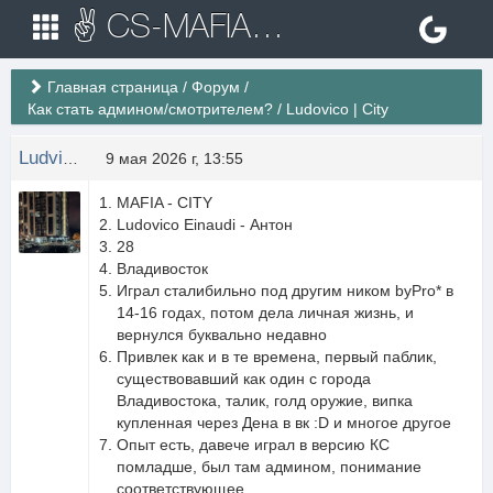
✌ CS-MAFIA.RU ✌ Игровые сервера Counter Strike 1.6
Главная страница
/
Форум
/
Как стать админом/смотрителем?
/
Ludovico | City
Ludvik Beethoven
9 мая 2026 г, 13:55
MAFIA - CITY
Ludovico Einaudi - Антон
28
Владивосток
Играл сталибильно под другим ником byPro* в
14-16 годах, потом дела личная жизнь, и
вернулся буквально недавно
Привлек как и в те времена, первый паблик,
существовавший как один с города
Владивостока, талик, голд оружие, випка
купленная через Дена в вк :D и многое другое
Опыт есть, давече играл в версию КС
помладше, был там админом, понимание
соответствующее