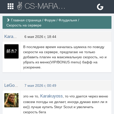
✌ CS-MAFIA.RU ✌ Игровые сервера Counter Strike 1.6
Главная страница
/
Форум
/
Флудильня
/
Скорость на сервере
Karakuyoss
6 мая 2026 г, 18:44
В последнее время началась шумиха по поводу
скорости на сервере, предлагаю не только
добавить плагин на максимальную скорость, но и
убрать из меню(VIP/BONUS menu) бафф на
ускорение.
LeGolas
7 мая 2026 г, 00:49
Karakuyoss
это не то,
, то что дается через меню
совсем погоды не делает, иногда думаю взял ли я
ее)) лучше купить Steyr Scout и увеличить
скорость бега