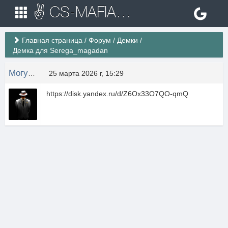
✌ CS-MAFIA.RU ✌ Игровые сервера Counter Strike 1.6
Главная страница
/
Форум
/
Демки
/
Демка для Serega_magadan
Могучий огурчик
25 марта 2026 г, 15:29
https://disk.yandex.ru/d/Z6Ox33O7QO-qmQ