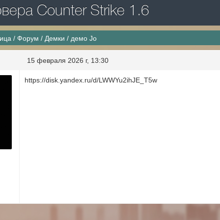
ера Counter Strike 1.6
ница
/
Форум
/
Демки
/
демо Jo
15 февраля 2026 г, 13:30
https://disk.yandex.ru/d/LWWYu2ihJE_T5w