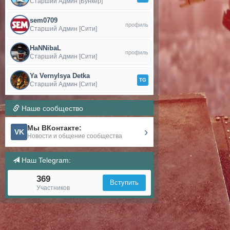
Старший Админ [Бункер]
sem0709
профиль
Старший Админ [Сити]
HaNNibaL
профиль
Старший Админ [Сити]
Ya Vernylsya Detka
TG
Старший Админ [Сити]
Наше сообщество
Мы ВКонтакте:
›
VK
Новости и общение сообщества
Наш Telegram:
369
Вступить
Участников