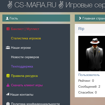
✌ CS-MAFIA.RU ✌ Игровые серв
Гость
Главная стра
Rip
Банлист | Мутлист
Статистика игроков
Наши игроки
Новости серверов
Техподдержка
Пользователь
Правила ресурса
Рейтинг: 0
Скачать клиент игры
Сообщений: 2
Спасибок: 0
Наши контакты
Политика конфиденциальности