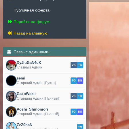
Публичная оферта
Перейти на форум
Назад на главную
Связь с админами:
XyJIuGaN4uK
VK
TG
Главный Админ
semi
TG
DS
Старший Админ [Бухта]
GazoWskii
VK
TG
Старший Админ [Пьяный]
Aoshi_Shinomori
TG
DS
Старший Админ [Пьяный]
ZzZ0haN
TG