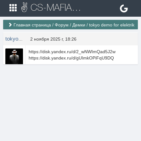
✌ CS-MAFIA.RU ✌ Игровые сервера Counter Strike 1.6
Главная страница
/
Форум
/
Демки
/
tokyo demo for elektrik
tokyodanxw
2 ноября 2025 г, 18:26
https://disk.yandex.ru/d/2_wNWImQad5J2w
https://disk.yandex.ru/d/gUImkOPiFqU9DQ