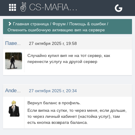
✌ CS-MAFIA.RU ✌ Игровые сервера Counter Strike 1.6
Главная страница
/
Форум
/
Помощь & ошибки
/
Отменить ошибочную активацию вип на сервере
Павел Кравченко
27 октября 2025 г, 19:58
Случайно купил вип не на тот сервер, как
перенести услугу на другой сервер
Anderson
27 октября 2025 г, 20:34
Вернул баланс в профиль.
Если випка на сутки, то через меня, если дольше,
то через личный кабинет (настойка услуг), там
есть кнопка возврата баланса.