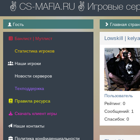
✌ CS-MAFIA.RU ✌ Игровые серв
Гость
Главная стра
Lowskill | kely
Банлист | Мутлист
Статистика игроков
Наши игроки
Новости серверов
Техподдержка
Пользователь
Правила ресурса
Рейтинг: 0
Сообщений: 1
Скачать клиент игры
Спасибок: 0
Наши контакты
Политика конфиденциальности