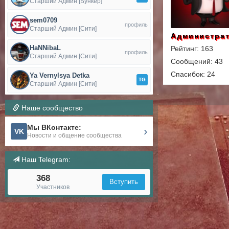
Старший Админ [Бункер]
sem0709
профиль
Старший Админ [Сити]
Администра
HaNNibaL
Рейтинг: 163
профиль
Старший Админ [Сити]
Сообщений: 43
Спасибок: 24
Ya Vernylsya Detka
TG
Старший Админ [Сити]
Наше сообщество
Мы ВКонтакте:
›
VK
Новости и общение сообщества
Наш Telegram:
368
Вступить
Участников