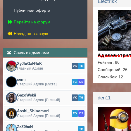
Electrikk
Публичная оферта
Перейти на форум
Назад на главную
Связь с админами:
Администра
Рейтинг: 86
XyJIuGaN4uK
VK
TG
Главный Админ
Сообщений: 26
Спасибок: 12
semi
TG
DS
Старший Админ [Бухта]
GazoWskii
den11
VK
TG
Старший Админ [Пьяный]
Aoshi_Shinomori
TG
DS
Старший Админ [Пьяный]
ZzZ0haN
TG