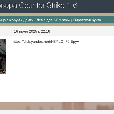
ера Counter Strike 1.6
ница
/
Форум
/
Демки
/
Демо для DEN sthlw | Пиратская бухта
a
16 июля 2025 г, 22:18
https://disk.yandex.ru/d/H8YiaOnFJ-EpyA