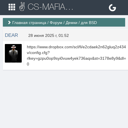
✌ CS-MAFIA.RU ✌ Игровые сервера Counter Strike 1.6
Главная страница
/
Форум
/
Демки
/
для BSD
DEAR
28 июня 2025 г, 01:52
https://www.dropbox.com/scl/fi/e2cdaek2n62gluq2z434
v/config.cfg?
rlkey=gzpu0op9syi0vuw4yek736aqx&st=3178e8y9&dl=
0