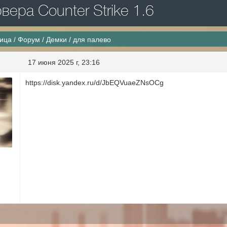
ера Counter Strike 1.6
ница
/
Форум
/
Демки
/
для палево
17 июня 2025 г, 23:16
https://disk.yandex.ru/d/JbEQVuaeZNsOCg