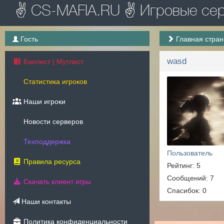
✌ CS-MAFIA.RU ✌ Игровые серв
Гость
Главная стра
wasd
Банлист | Мутлист
Статистика игроков
Наши игроки
Новости серверов
Техподдержка
Пользователь
Правила ресурса
Рейтинг: 5
Сообщений: 7
Скачать клиент игры
Спасибок: 0
Наши контакты
Политика конфиденциальности