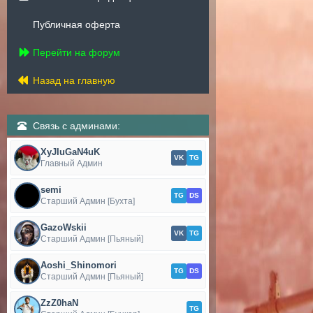
Публичная оферта
Перейти на форум
Назад на главную
Связь с админами:
XyJIuGaN4uK
VK
TG
Главный Админ
semi
TG
DS
Старший Админ [Бухта]
GazoWskii
VK
TG
Старший Админ [Пьяный]
Aoshi_Shinomori
TG
DS
Старший Админ [Пьяный]
ZzZ0haN
TG