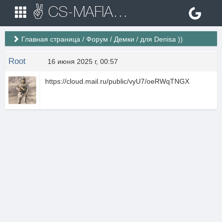
✌ CS-MAFIA.RU ✌ Игровые сервера Counter Strike 1.6
Главная страница
/
Форум
/
Демки
/
для Denisа ))
Roоt
16 июня 2025 г, 00:57
https://cloud.mail.ru/public/vyU7/oeRWqTNGX