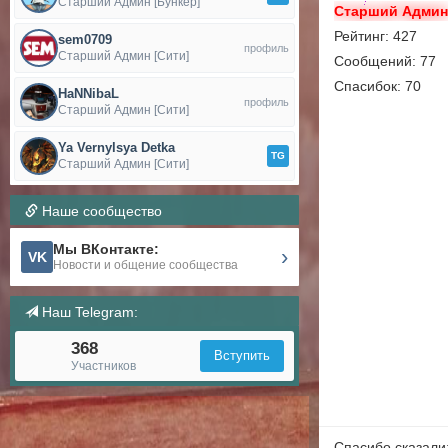
Старший Админ [Бункер]
Старший Адми
Рейтинг: 427
sem0709
профиль
Старший Админ [Сити]
Сообщений: 77
Спасибок: 70
HaNNibaL
профиль
Старший Админ [Сити]
Ya Vernylsya Detka
TG
Старший Админ [Сити]
Наше сообщество
Мы ВКонтакте:
›
VK
Новости и общение сообщества
Наш Telegram:
368
Вступить
Участников
Спасибо сказали