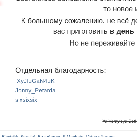
н
то новое 
К большому сожалению, не всё де
вас приготовить
в день 
Но не переживайте ка
Отдельная благодарность:
XyJIuGaN4uK
Jonny_Petarda
sixsixsix
Ya Vernylsya Det
:
Electrikk
,
SerejkA
,
Билиберда
,
S.Machete
,
Virtus eXtreme