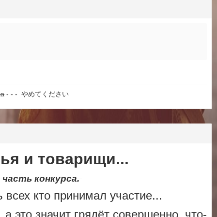
ka
- - - やめてください
ья и товарищи...
 часть конкурса.
 всех кто принимал участие...
 а это значит грядёт совершенно, что-