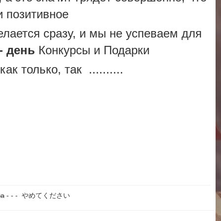
и позитивное
лается сразу, и мы не успеваем для
- день
Конкурсы и Подарки
к только, так ..........
ka
- - - やめてください