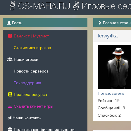
✌ CS-MAFIA.RU ✌ Игровые серв
Гость
Главная стра
ferwy4ka
Банлист | Мутлист
Статистика игроков
Наши игроки
Новости серверов
Техподдержка
Пользователь
Правила ресурса
Рейтинг: 19
Скачать клиент игры
Сообщений: 9
Спасибок: 2
Наши контакты
Политика конфиденциальности