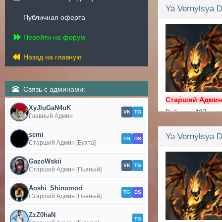
Публичная оферта
Перейти на форум
Назад на главную
Связь с админами:
Старший Адми
XyJIuGaN4uK
Рейтинг: 427
VK
TG
Главный Админ
Сообщений: 77
semi
Спасибок: 70
TG
DS
Старший Админ [Бухта]
GazoWskii
VK
TG
Старший Админ [Пьяный]
Aoshi_Shinomori
TG
DS
Старший Админ [Пьяный]
ZzZ0haN
TG