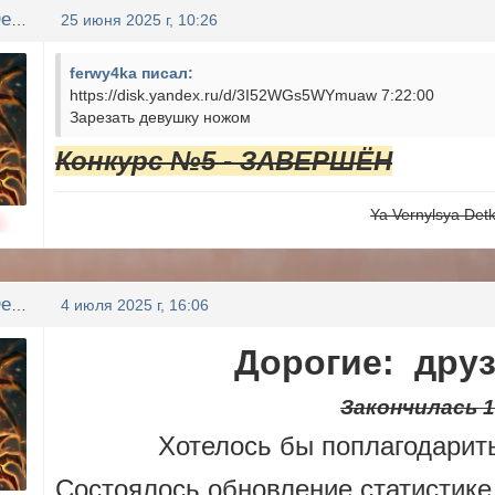
Ya Vernylsya Detka
25 июня 2025 г, 10:26
ferwy4ka писал:
https://disk.yandex.ru/d/3I52WGs5WYmuaw 7:22:00
Зарезать девушку ножом
Конкурс №5 - ЗАВЕРШЁН
Ya Vernylsya Det
н
Ya Vernylsya Detka
4 июля 2025 г, 16:06
Дорогие: друз
Закончилась 1
Хотелось бы поплагодарить
Состоялось обновление статистике,