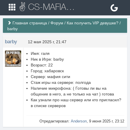
✌ CS-MAFIA.RU ✌ Игровые сервера Counter Strike 1.6
Главная страница
/
Форум
/
Как получить VIP девушке?
/
barby
barby
12 мая 2025 г, 21:47
Имя: галя
Ник в Игре: barby
Возраст: 22
Город: хабаровск
Сервер: мафия сити
Стаж игры на сервере: полгода
Наличие микрофона: ( Готовы ли вы на
общение в него, а не только на чат ) готова
Как узнали про наш сервер или кто пригласил?
в списке серверов
Отредактировал:
Anderson
, 9 июня 2025 г, 23:12