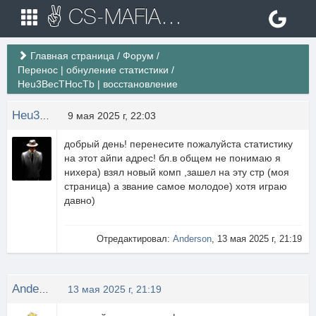
✌ CS-MAFIA.RU ✌ Игровые сервера Counter Strike 1.6
Главная страница
/
Форум
/
Перенос | обнуление статистики
/
Heu3BecTHocTb | восстановление
Heu3BecTHocTb
9 мая 2025 г, 22:03
добрый день! перенесите пожалуйста статистику
на этот айпи адрес! бл.в общем не понимаю я
нихера) взял новый комп ,зашел на эту стр (моя
страница) а звание самое молодое) хотя играю
давно)
Отредактировал:
Anderson
, 13 мая 2025 г, 21:19
Anderson
13 мая 2025 г, 21:19