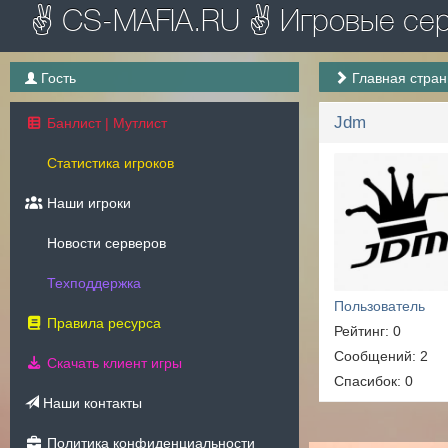
✌ CS-MAFIA.RU ✌ Игровые серв
Гость
Главная стра
Jdm
Банлист | Мутлист
Статистика игроков
Наши игроки
Новости серверов
Техподдержка
Пользователь
Правила ресурса
Рейтинг: 0
Сообщений: 2
Скачать клиент игры
Спасибок: 0
Наши контакты
Политика конфиденциальности