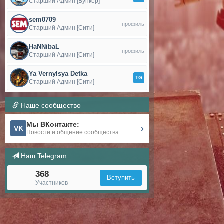
Старший Админ [Бункер]
sem0709
профиль
Старший Админ [Сити]
HaNNibaL
профиль
Старший Админ [Сити]
Ya Vernylsya Detka
TG
Старший Админ [Сити]
Наше сообщество
Мы ВКонтакте:
›
VK
Новости и общение сообщества
Наш Telegram:
368
Вступить
Участников