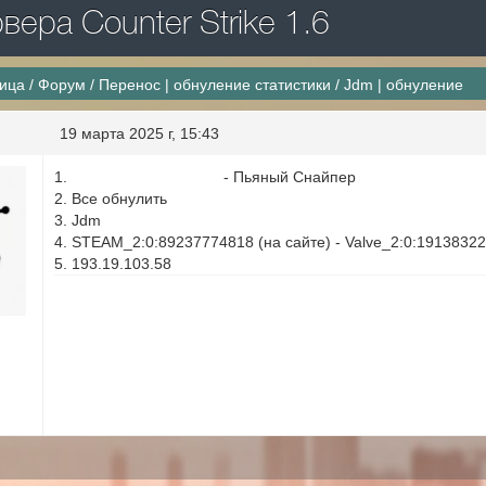
ера Counter Strike 1.6
ница
/
Форум
/
Перенос | обнуление статистики
/
Jdm | обнуление
19 марта 2025 г, 15:43
1.
152.89.199.91:27027
- Пьяный Cнайпер
2. Все обнулить
3. Jdm
4. STEAM_2:0:89237774818 (на сайте) - Valve_2:0:191383220
5. 193.19.103.58