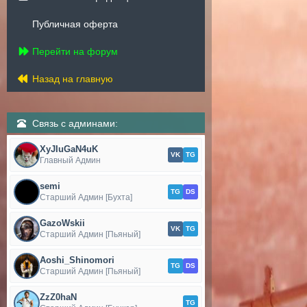
Публичная оферта
Перейти на форум
Назад на главную
Связь с админами:
XyJIuGaN4uK
VK
TG
Главный Админ
semi
TG
DS
Старший Админ [Бухта]
GazoWskii
VK
TG
Старший Админ [Пьяный]
Aoshi_Shinomori
TG
DS
Старший Админ [Пьяный]
ZzZ0haN
TG