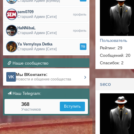
Старший Админ [Бункер]
sem0709
профиль
Старший Админ [Сити]
HaNNibaL
профиль
Старший Админ [Сити]
Пользователь
Ya Vernylsya Detka
TG
Рейтинг: 29
Старший Админ [Сити]
Сообщений: 20
Спасибок: 2
Наше сообщество
Мы ВКонтакте:
›
VK
Новости и общение сообщества
seco
Наш Telegram:
368
Вступить
Участников