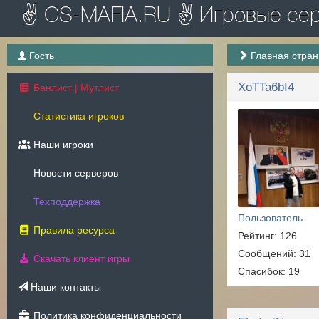
✌ CS-MAFIA.RU ✌ Игровые серв
Гость
Главная стра
XoTTa6bI4
Банлист | Мутлист
Статистика игроков
Наши игроки
Новости серверов
Техподдержка
Пользователь
Правила ресурса
Рейтинг: 126
Сообщений: 31
Скачать клиент игры
Спасибок: 19
Наши контакты
Политика конфиденциальности