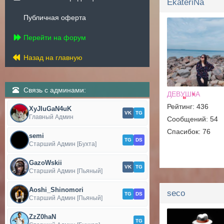
EkateriNa
Публичная оферта
Перейти на форум
Назад на главную
Связь с админами:
ДЕВУШКА
Рейтинг: 436
XyJIuGaN4uK
VK
TG
Главный Админ
Сообщений: 54
Спасибок: 76
semi
TG
DS
Старший Админ [Бухта]
GazoWskii
VK
TG
Старший Админ [Пьяный]
Aoshi_Shinomori
seco
TG
DS
Старший Админ [Пьяный]
ZzZ0haN
TG