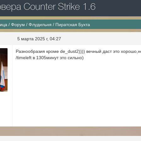
ера Counter Strike 1.6
ница
/
Форум
/
Флудильня
/
Пиратская Бухта
5 марта 2025 г, 04:27
Разнообразия кроме de_dust2)))) вечный даст это хорошо,но
/timeleft в 1305минут это сильно)